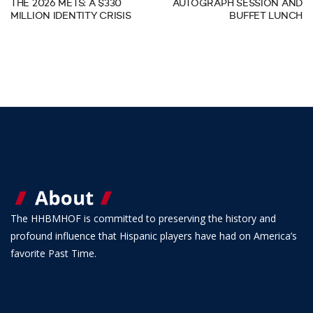
THE 2026 METS: A $330
AUTOGRAPH SESSION AND
MILLION IDENTITY CRISIS
BUFFET LUNCH
The HHBMHOF is committed to preserving the history and
profound influence that Hispanic players have had on America’s
favorite Past Time.