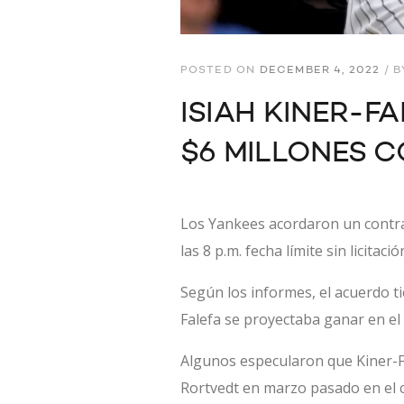
POSTED ON
DECEMBER 4, 2022
/
B
ISIAH KINER-
$6 MILLONES C
Los Yankees acordaron un contrat
las 8 p.m. fecha límite sin licitac
Según los informes, el acuerdo ti
Falefa se proyectaba ganar en el 
Algunos especularon que Kiner-Fa
Rortvedt en marzo pasado en el ca