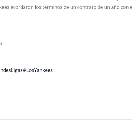
Yankees acordaron los términos de un contrato de un año con e
es
ndesLigas
#LosYankees