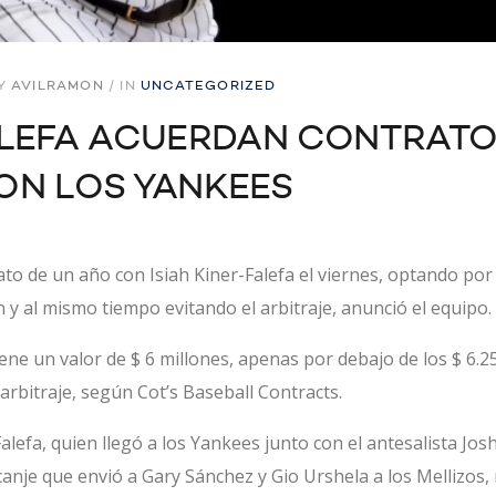
Y
AVILRAMON
/
IN
UNCATEGORIZED
FALEFA ACUERDAN CONTRATO
ON LOS YANKEES
o de un año con Isiah Kiner-Falefa el viernes, optando po
ión y al mismo tiempo evitando el arbitraje, anunció el equipo.
ene un valor de $ 6 millones, apenas por debajo de los $ 6.
arbitraje, según Cot’s Baseball Contracts.
lefa, quien llegó a los
Yankees junto con el antesalista Jos
nje que envió a Gary Sánchez y Gio Urshela a los Mellizos, no 