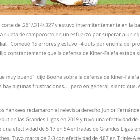
e corte de .261/.314/.327 y estuvo intermitentemente en la
a ruleta de campocorto en un esfuerzo por superar a un equ
ial. . Cometió 15 errores y estuvo -4 outs por encima del pr
jo constantemente que la defensa de Kiner-Falefa estaba s
fue muy bueno”, dijo Boone sobre la defensa de Kiner-Falefa
 hay algunas frustraciones. . . pero en general, siento que, 
s Yankees reclamaron al relevista derecho Junior Fernández 
but en las Grandes Ligas en 2019 y tuvo una efectividad de 
ne una efectividad de 5.17 en 54 entradas de Grandes Ligas 
hes. Tuvo marca de 2-3 con efectividad de 4.87 en Triple-A en 