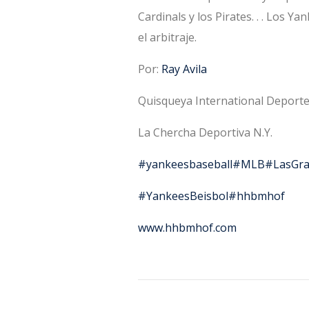
Cardinals y los Pirates. . . Los 
el arbitraje.
Por:
Ray Avila
Quisqueya International Deport
La Chercha Deportiva N.Y.
#yankeesbaseball
#MLB
#LasGra
#YankeesBeisbol
#hhbmhof
www.hhbmhof.com